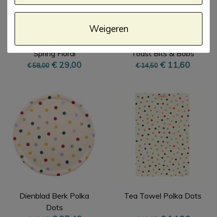
Weigeren
1½ pt Jug 2018
Deep Rect. Rainbow
Spring Floral
Toast Bits & Bobs
€ 29,00
€ 11,60
€ 58,00
€ 14,50
Dienblad Berk Polka
Tea Towel Polka Dots
Dots