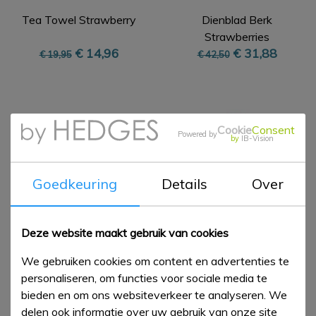
Tea Towel Strawberry
Dienblad Berk
Strawberries
€ 14,96
€ 31,88
€ 19,95
€ 42,50
Cookie
Consent
Powered by
by
IB-Vision
Goedkeuring
Details
Over
Deze website maakt gebruik van cookies
String tin Bumblebee
6½ Plate Wild
We gebruiken cookies om content en advertenties te
Daffodils
€ 11,87
€ 19,20
personaliseren, om functies voor sociale media te
€ 16,95
€ 24,00
bieden en om ons websiteverkeer te analyseren. We
delen ook informatie over uw gebruik van onze site