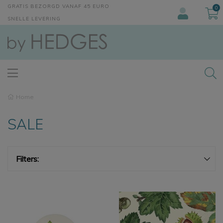
GRATIS BEZORGD VANAF 45 EURO
0
SNELLE LEVERING
Home
SALE
Filters: