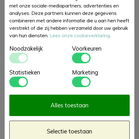
met onze sociale-mediapartners, advertenties en
analyses. Deze partners kunnen deze gegevens
combineren met andere informatie die u aan hen heeft
verstrekt of die zij hebben verzameld door uw gebruik
van hun diensten.
Lees onze cookieverklaring
.
Noodzakelijk
Voorkeuren
Chilly's Coffee Cup
Chilly's Bottle 500ml
Statistieken
Marketing
340ml Wildflower
Wildflower Walks
€ 25,00
€ 28,00
Meadows
€ 33,00
€ 35,00
Alles toestaan
Selectie toestaan