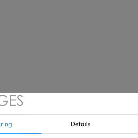
ring
Details