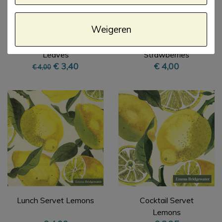
Weigeren
Lunch Servet Trees &
Lunch Servet
Leaves
Strawberries
€ 3,40
€ 4,00
€ 4,00
Lunch Servet Lemons
Cocktail Servet
Lemons