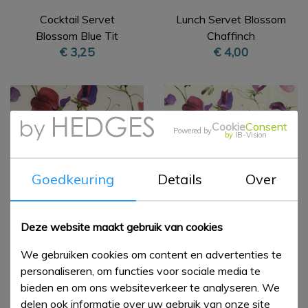
Cocktail Servet
Lunch Servet Blossom
Blossom Blue Tit
Chaffinch
€ 3,25
€ 4,00
Cookie
Consent
Powered by
by
IB-Vision
Goedkeuring
Details
Over
Deze website maakt gebruik van cookies
Cocktail Servet Sweet
Lunch Servet Sweet
We gebruiken cookies om content en advertenties te
Pea
Pea
€ 3,25
€ 4,00
personaliseren, om functies voor sociale media te
bieden en om ons websiteverkeer te analyseren. We
delen ook informatie over uw gebruik van onze site