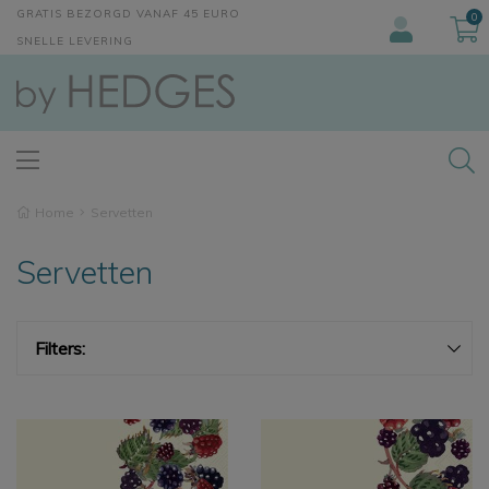
GRATIS BEZORGD VANAF 45 EURO
0
SNELLE LEVERING
Home
Servetten
Servetten
Filters: