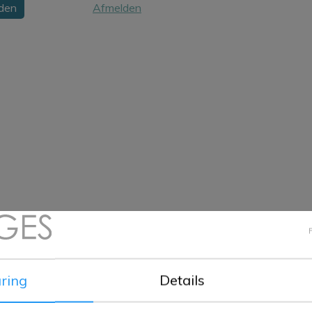
Afmelden
ring
Details