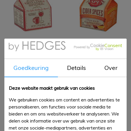
Cookie
Consent
Aspen Mulling Spices -
Cinnamon Orange
Powered by
by
IB-Vision
Original Mulling Spices
Blend
€ 6,50
€ 6,50
Goedkeuring
Details
Over
Deze website maakt gebruik van cookies
We gebruiken cookies om content en advertenties te
personaliseren, om functies voor sociale media te
bieden en om ons websiteverkeer te analyseren. We
delen ook informatie over uw gebruik van onze site
met onze sociale-mediapartners, advertenties en