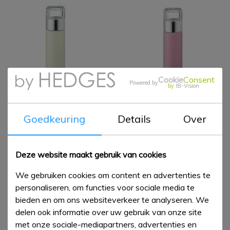
Cookie
Consent
Powered by
by
IB-Vision
Thermo mug Slim
Thermo mug Slim
Goedkeuring
Details
Over
Ivory
Rose beige
€ 17,45
€ 17,45
€ 24,95
€ 24,95
Deze website maakt gebruik van cookies
We gebruiken cookies om content en advertenties te
personaliseren, om functies voor sociale media te
bieden en om ons websiteverkeer te analyseren. We
delen ook informatie over uw gebruik van onze site
met onze sociale-mediapartners, advertenties en