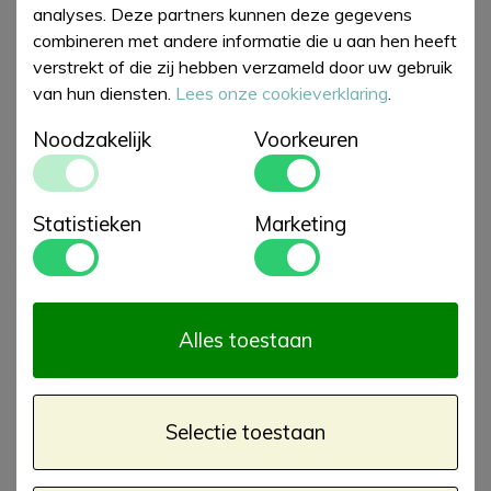
analyses. Deze partners kunnen deze gegevens
combineren met andere informatie die u aan hen heeft
verstrekt of die zij hebben verzameld door uw gebruik
van hun diensten.
Lees onze cookieverklaring
.
Thermo mug Slim
Thermo mug Slim
Pastel Pink
Light Orange
Noodzakelijk
Voorkeuren
€ 17,45
€ 17,45
€ 24,95
€ 24,95
Statistieken
Marketing
Alles toestaan
Selectie toestaan
Thermo mug Slim
Thermo mug Slim
Aqua Blue
Baby Blue