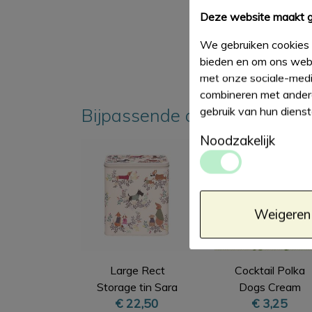
Deze website maakt g
We gebruiken cookies 
bieden en om ons webs
met onze sociale-medi
combineren met andere
gebruik van hun diens
Bijpassende artikelen
Noodzakelijk
Weigeren
Large Rect
Cocktail Polka
Storage tin Sara
Dogs Cream
€ 22,50
€ 3,25
Miller Dogs