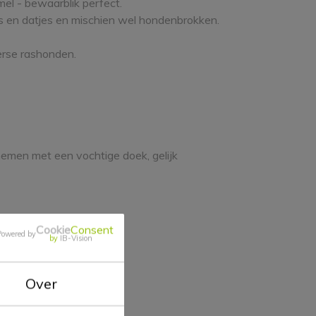
el - bewaarblik perfect.
es en datjes en mischien wel hondenbrokken.
erse rashonden.
nemen met een vochtige doek, gelijk
Cookie
Consent
Powered by
by
IB-Vision
Over