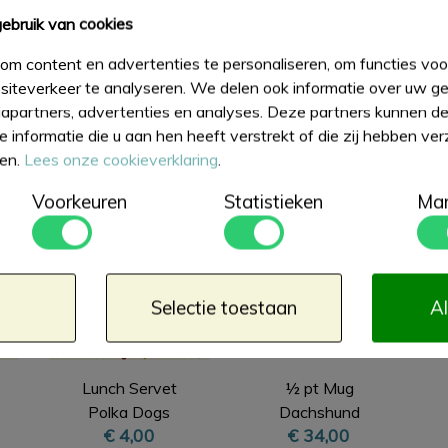
ebruik van cookies
€ 22,50
om content en advertenties te personaliseren, om functies voor
Bestel
iteverkeer te analyseren. We delen ook informatie over uw ge
apartners, advertenties en analyses. Deze partners kunnen 
 informatie die u aan hen heeft verstrekt of die zij hebben ve
ten.
Lees onze cookieverklaring
.
Voorkeuren
Statistieken
Mar
Selectie toestaan
Al
Lunch Servet
½ pt Mug
Polka Dogs
Dachshund
€ 4,00
€ 34,00
Cream