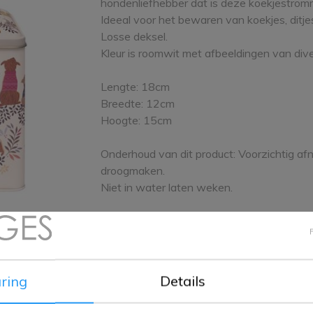
hondenliefhebber dat is deze koekjestromm
Ideeal voor het bewaren van koekjes, ditj
Losse deksel.
Kleur is roomwit met afbeeldingen van div
Lengte: 18cm
Breedte: 12cm
Hoogte: 15cm
Onderhoud van dit product: Voorzichtig af
droogmaken.
Niet in water laten weken.
Gemaakt van: Blik
Patroon
:
Cats & Dogs
Model
:
Rectangular Tin
ring
Details
Vorm
:
Tins
Merken
:
Sara Miller, Elite