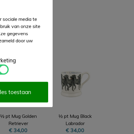
 sociale media te
bruik van onze site
deze gegevens
rzameld door uw
keting
les toestaan
½ pt Mug Golden
½ pt Mug Black
Retriever
Labrador
€ 34,00
€ 34,00
standing