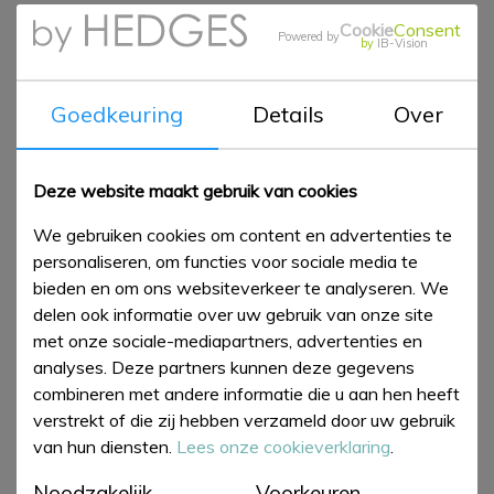
Cookie
Consent
Powered by
by
IB-Vision
Emma Bridgewater - Small Mug
Old Rose
Goedkeuring
Details
Over
Specificaties;
Deze website maakt gebruik van cookies
Hoogte: 7cm
We gebruiken cookies om content en advertenties te
personaliseren, om functies voor sociale media te
Inhoud: 0.2ltr
bieden en om ons websiteverkeer te analyseren. We
delen ook informatie over uw gebruik van onze site
Onderhoud: Vaatwasser & magnetron bestendig; Lage
met onze sociale-mediapartners, advertenties en
temparatuur programma en vloeibaar wasmiddel
analyses. Deze partners kunnen deze gegevens
aanbevolen.
combineren met andere informatie die u aan hen heeft
Het servies is niet oven bestendig tenzij gemarkeerd als
verstrekt of die zij hebben verzameld door uw gebruik
"Cookware".
van hun diensten.
Lees onze cookieverklaring
.
Noodzakelijk
Voorkeuren