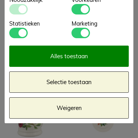
Patroon
:
Flowers, Rose
Model
:
Small mug
Vorm
:
Mugs
Statistieken
Marketing
Merken
:
Emma Bridgewater
€ 26,00
Bestel
Alles toestaan
Bijpassende artikelen
Selectie toestaan
Weigeren