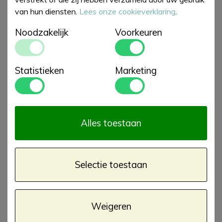
van hun diensten.
Lees onze cookieverklaring
.
Noodzakelijk
Voorkeuren
Statistieken
Marketing
Chilly's Coffee Cup
Chilly's Bottle 500ml
340ml Polka Dots &
Polka Dots & Bees
€ 35,00
€ 35,00
Bees Leakproof
Alles toestaan
Selectie toestaan
Weigeren